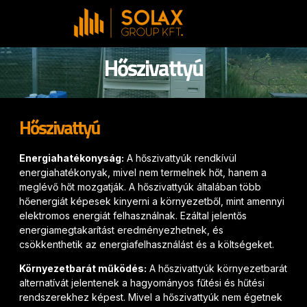
Hőszivattyú
Hőszivattyú
Energiahatékonyság:
A hőszivattyúk rendkívül
energiahatékonyak, mivel nem termelnek hőt, hanem a
meglévő hőt mozgatják. A hőszivattyúk általában több
hőenergiát képesek kinyerni a környezetből, mint amennyi
elektromos energiát felhasználnak. Ezáltal jelentős
energiamegtakarítást eredményezhetnek, és
csökkenthetik az energiafelhasználást és a költségeket.
Környezetbarát működés:
A hőszivattyúk környezetbarát
alternatívát jelentenek a hagyományos fűtési és hűtési
rendszerekhez képest. Mivel a hőszivattyúk nem égetnek