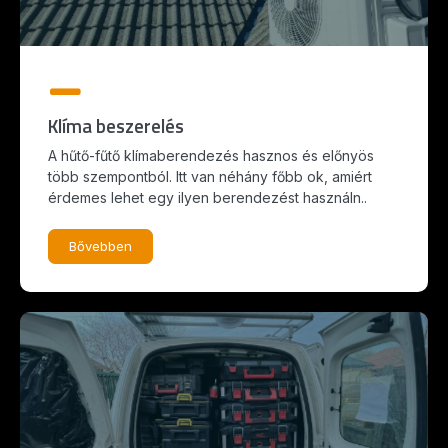
Klíma beszerelés
A hűtő-fűtő klímaberendezés hasznos és előnyös
több szempontból. Itt van néhány főbb ok, amiért
érdemes lehet egy ilyen berendezést használn..
Bővebben