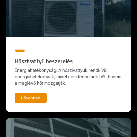
Hőszivattyú beszerelés
Energiahatékonyság: A hőszivattyúk rendkívül
energiahatékonyak, mivel nem termelnek hőt, hanem
a meglévő hőt mozgatják.
Bővebben