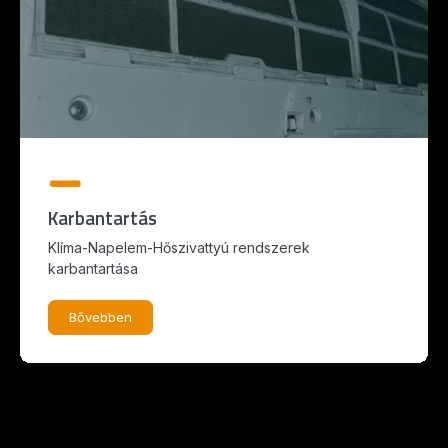
Karbantartás
Klíma-Napelem-Hőszivattyú rendszerek
karbantartása
Bővebben