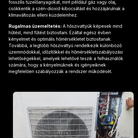
fosszilis tüzelőanyagokat, mint például gáz vagy olaj,
csökkentik a szén-dioxid-kibocsátást és hozzájárulnak a
klímaváltozás elleni küzdelemhez.
Rugalmas üzemeltetés:
A hőszivattyúk képesek mind
hűtést, mind fűtést biztosítani. Ezáltal egész évben
kényelmet és optimális hőmérsékletet biztosítanak.
Továbbá, a legtöbb hőszivattyú rendelkezik különböző
üzemmódokkal, időzítőkkel és hőmérsékletszabályozási
lehetőségekkel, amelyek lehetővé teszik a felhasználók
számára, hogy a kényelmüknek és igényeiknek
megfelelően szabályozzák a rendszer működését.