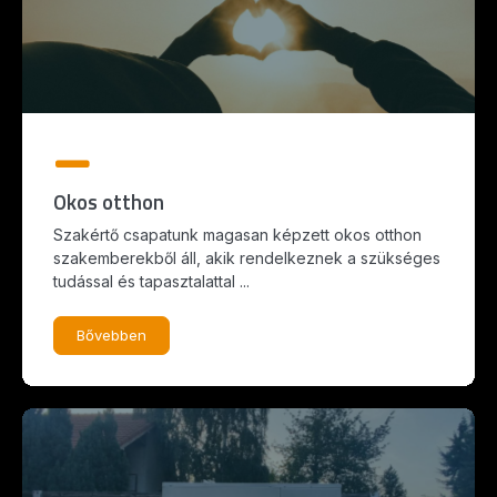
Okos otthon
Szakértő csapatunk magasan képzett okos otthon
szakemberekből áll, akik rendelkeznek a szükséges
tudással és tapasztalattal ...
Bővebben